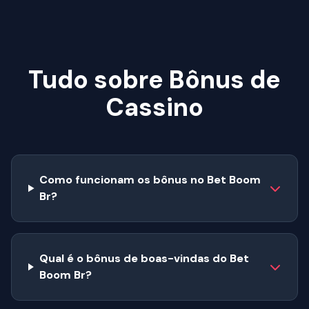
Tudo sobre Bônus de
Cassino
Como funcionam os bônus no Bet Boom
Br?
Qual é o bônus de boas-vindas do Bet
Boom Br?