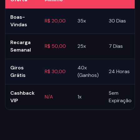
Boas-
R$ 20,00
35x
30 Dias
Vindas
Recarga
R$ 50,00
25x
7 Dias
Semanal
Giros
40x
R$ 30,00
24 Horas
Grátis
(Ganhos)
Cashback
Sem
N/A
1x
VIP
Expiração