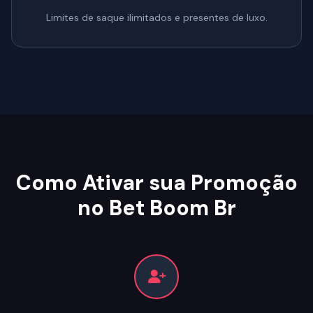
Limites de saque ilimitados e presentes de luxo.
Como Ativar sua Promoção
no Bet Boom Br