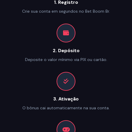
1. Registro
Crie sua conta em segundos no Bet Boom Br.
2. Depósito
Deposite o valor mínimo via PIX ou cartão.
3. Ativação
O bônus cai automaticamente na sua conta.