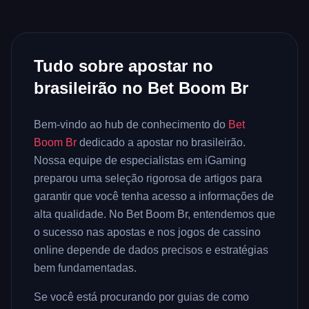
Tudo sobre apostar no
brasileirão no Bet Boom Br
Bem-vindo ao hub de conhecimento do
Bet
Boom Br
dedicado a apostar no brasileirão.
Nossa equipe de especialistas em iGaming
preparou uma seleção rigorosa de artigos para
garantir que você tenha acesso a informações de
alta qualidade. No Bet Boom Br, entendemos que
o sucesso nas apostas e nos jogos de cassino
online depende de dados precisos e estratégias
bem fundamentadas.
Se você está procurando por guias de como