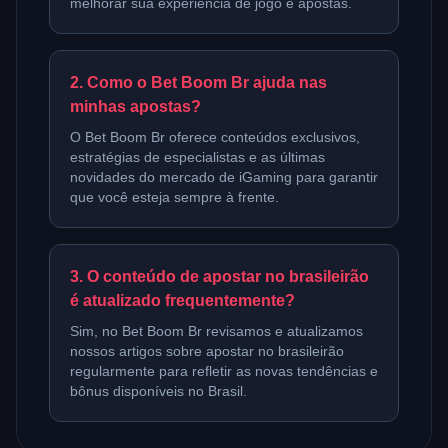
melhorar sua experiência de jogo e apostas.
2. Como o Bet Boom Br ajuda nas
minhas apostas?
O Bet Boom Br oferece conteúdos exclusivos,
estratégias de especialistas e as últimas
novidades do mercado de iGaming para garantir
que você esteja sempre à frente.
3. O conteúdo de apostar no brasileirão
é atualizado frequentemente?
Sim, no Bet Boom Br revisamos e atualizamos
nossos artigos sobre apostar no brasileirão
regularmente para refletir as novas tendências e
bônus disponíveis no Brasil.