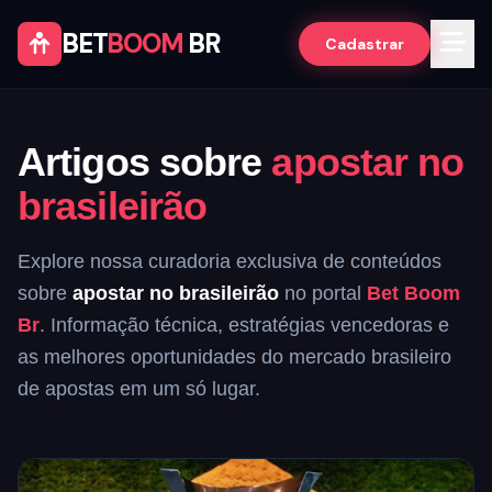
BET
BOOM
BR
Cadastrar
Artigos sobre
apostar no
brasileirão
Explore nossa curadoria exclusiva de conteúdos
sobre
apostar no brasileirão
no portal
Bet Boom
Br
. Informação técnica, estratégias vencedoras e
as melhores oportunidades do mercado brasileiro
de apostas em um só lugar.