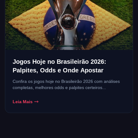
Jogos Hoje no Brasileirão 2026:
Palpites, Odds e Onde Apostar
Confira os jogos hoje no Brasileirão 2026 com análises
completas, melhores odds e palpites certeiros...
Leia Mais