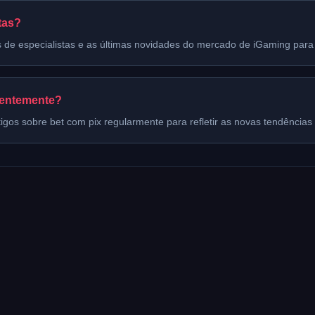
tas?
 de especialistas e as últimas novidades do mercado de iGaming para 
quentemente?
gos sobre bet com pix regularmente para refletir as novas tendências 