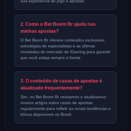
sua experiência de jogo e apostas.
2. Como o Bet Boom Br ajuda nas
minhas apostas?
O Bet Boom Br oferece conteúdos exclusivos,
estratégias de especialistas e as últimas
novidades do mercado de iGaming para garantir
que você esteja sempre à frente.
3. O conteúdo de casas de apostas é
atualizado frequentemente?
Sim, no Bet Boom Br revisamos e atualizamos
nossos artigos sobre casas de apostas
regularmente para refletir as novas tendências e
bônus disponíveis no Brasil.