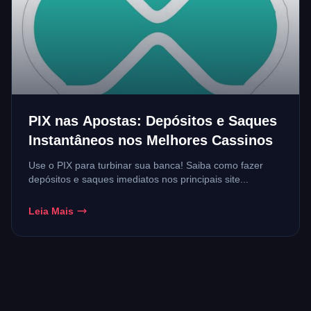
PIX nas Apostas: Depósitos e Saques
Instantâneos nos Melhores Cassinos
Use o PIX para turbinar sua banca! Saiba como fazer
depósitos e saques imediatos nos principais site...
Leia Mais