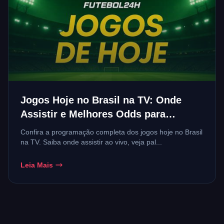
Jogos Hoje no Brasil na TV: Onde
Assistir e Melhores Odds para
Apostar
Confira a programação completa dos jogos hoje no Brasil
na TV. Saiba onde assistir ao vivo, veja pal...
Leia Mais