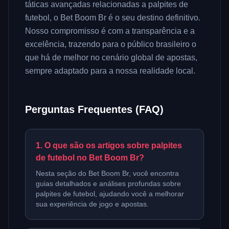
táticas avançadas relacionadas a palpites de
futebol, o Bet Boom Br é o seu destino definitivo.
Nosso compromisso é com a transparência e a
excelência, trazendo para o público brasileiro o
que há de melhor no cenário global de apostas,
sempre adaptado para a nossa realidade local.
Perguntas Frequentes (FAQ)
1. O que são os artigos sobre palpites
de futebol no Bet Boom Br?
Nesta seção do Bet Boom Br, você encontra
guias detalhados e análises profundas sobre
palpites de futebol, ajudando você a melhorar
sua experiência de jogo e apostas.