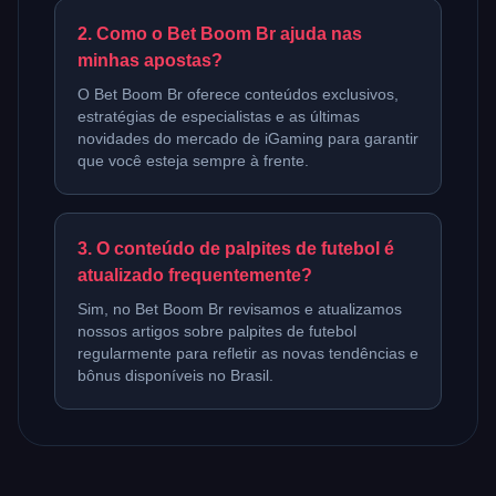
2. Como o Bet Boom Br ajuda nas
minhas apostas?
O Bet Boom Br oferece conteúdos exclusivos,
estratégias de especialistas e as últimas
novidades do mercado de iGaming para garantir
que você esteja sempre à frente.
3. O conteúdo de palpites de futebol é
atualizado frequentemente?
Sim, no Bet Boom Br revisamos e atualizamos
nossos artigos sobre palpites de futebol
regularmente para refletir as novas tendências e
bônus disponíveis no Brasil.