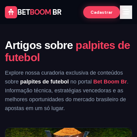
BET
BOOM
BR
Cadastrar
Artigos sobre
palpites de
futebol
Explore nossa curadoria exclusiva de conteúdos
sobre
palpites de futebol
no portal
Bet Boom Br
.
Informação técnica, estratégias vencedoras e as
melhores oportunidades do mercado brasileiro de
apostas em um só lugar.