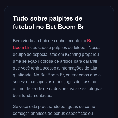
Tudo sobre palpites de
futebol no Bet Boom Br
Bem-vindo ao hub de conhecimento do
Bet
Boom Br
dedicado a palpites de futebol. Nossa
equipe de especialistas em iGaming preparou
uma seleção rigorosa de artigos para garantir
que você tenha acesso a informações de alta
qualidade. No Bet Boom Br, entendemos que o
sucesso nas apostas e nos jogos de cassino
online depende de dados precisos e estratégias
bem fundamentadas.
Se você está procurando por guias de como
começar, análises de bônus específicos ou